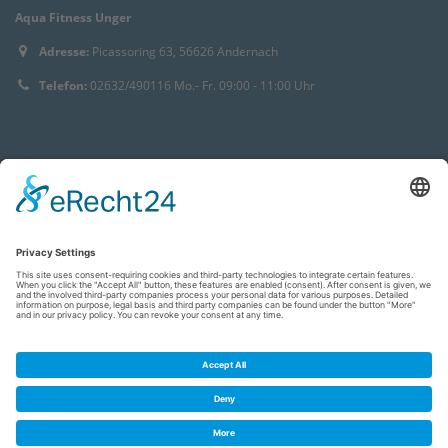
Aqua Fitness Unger
Adresse:
Picassoring 63, 56626 Andernach
Telefon:
02632/490116 Mo.- Fr. 09:00 - 11:00 Uhr
© 2021 Aqua Fitness Unger. Alle Rechte vorbehalten.