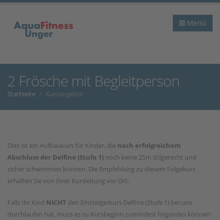
Menü
2 Frösche mit Begleitperson
Startseite
Kursangebot
Dies ist ein Aufbaukurs für Kinder, die
nach erfolgreichem
Abschluss der Delfine (Stufe 1)
noch keine 25m stilgerecht und
sicher schwimmen können. Die Empfehlung zu diesem Folgekurs
erhalten Sie von Ihrer Kursleitung vor Ort.
Falls Ihr Kind
NICHT
den Einsteigerkurs Delfine (Stufe 1) bei uns
durchlaufen hat, muss es zu Kursbeginn zumindest folgendes können: