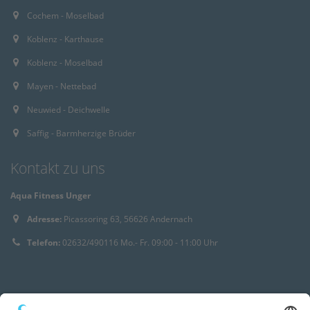
Cochem - Moselbad
Koblenz - Karthause
Koblenz - Moselbad
Mayen - Nettebad
Neuwied - Deichwelle
Saffig - Barmherzige Brüder
Kontakt zu uns
Aqua Fitness Unger
Adresse:
Picassoring 63, 56626 Andernach
Telefon:
02632/490116 Mo.- Fr. 09:00 - 11:00 Uhr