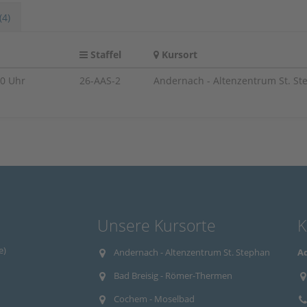
(4)
Staffel
Kursort
30 Uhr
26-AAS-2
Andernach - Altenzentrum St. St
Unsere Kursorte
K
e)
Andernach - Altenzentrum St. Stephan
Aq
Bad Breisig - Römer-Thermen
Cochem - Moselbad