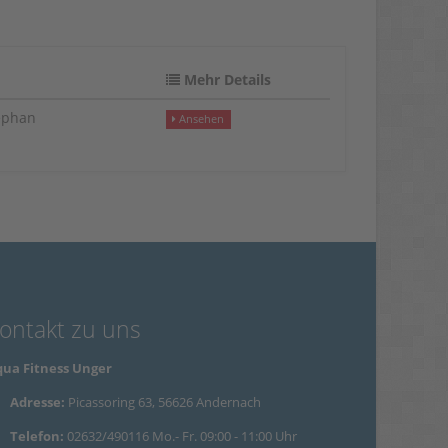
Mehr Details
ephan
Ansehen
ontakt zu uns
ua Fitness Unger
Adresse:
Picassoring 63, 56626 Andernach
Telefon:
02632/490116 Mo.- Fr. 09:00 - 11:00 Uhr