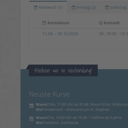
Mittwoch (1)
Freitag (2)
Samstag 
Kursdatum
Kurszeit
12.08. - 28.10.2026
Mi, 18:00 - 18:
Bleiben wir in Verbindung!
Neuste Kurse
Wann?
Mo, 11:00 Uhr ab 31.08.: Maxis (9 bis 16 Monat
Wo?
Andernach - Altenzentrum St. Stephan
Wann?
So, 13:00 Uhr ab 16.08.: 1 Delfine ab 5 Jahre
Wo?
Koblenz - Karthause