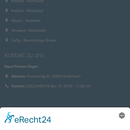
Koblenz - Karthause
Koblenz - Moselbad
Mayen - Nettebad
Neuwied - Deichwelle
Saffig - Barmherzige Brüder
Kontakt zu uns
Aqua Fitness Unger
Adresse:
Picassoring 63, 56626 Andernach
Telefon:
02632/490116 Mo.- Fr. 09:00 - 11:00 Uhr