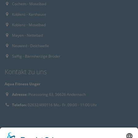
Cochem - Moselbad
Koblenz - Karthause
Koblenz - Moselbad
Mayen - Nettebad
Neuwied - Deichwelle
Saffig - Barmherzige Brüder
Kontakt zu uns
Aqua Fitness Unger
Adresse:
Picassoring 63, 56626 Andernach
Telefon:
02632/490116 Mo.- Fr. 09:00 - 11:00 Uhr