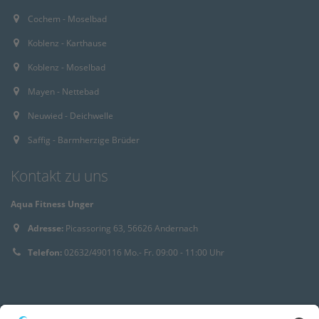
Cochem - Moselbad
Koblenz - Karthause
Koblenz - Moselbad
Mayen - Nettebad
Neuwied - Deichwelle
Saffig - Barmherzige Brüder
Kontakt zu uns
Aqua Fitness Unger
Adresse:
Picassoring 63, 56626 Andernach
Telefon:
02632/490116 Mo.- Fr. 09:00 - 11:00 Uhr