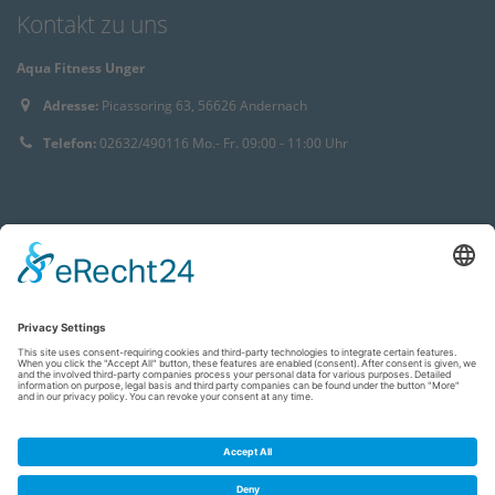
Kontakt zu uns
Aqua Fitness Unger
Adresse:
Picassoring 63, 56626 Andernach
Telefon:
02632/490116 Mo.- Fr. 09:00 - 11:00 Uhr
© 2021 Aqua Fitness Unger. Alle Rechte vorbehalten.