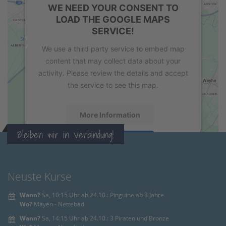
WE NEED YOUR CONSENT TO
LOAD THE GOOGLE MAPS
SERVICE!
We use a third party service to embed map
content that may collect data about your
activity. Please review the details and accept
the service to see this map.
More Information
Bleiben wir in Verbindung!
Accept
powered by
Usercentrics Consent
Management Platform
&
eRecht24
Neuste Kurse
Wann?
Sa, 10:15 Uhr ab 24.10.: Pinguine ab 3 Jahre
Wo?
Mayen - Nettebad
Wann?
Sa, 14:15 Uhr ab 24.10.: 3 Piraten und Bronze