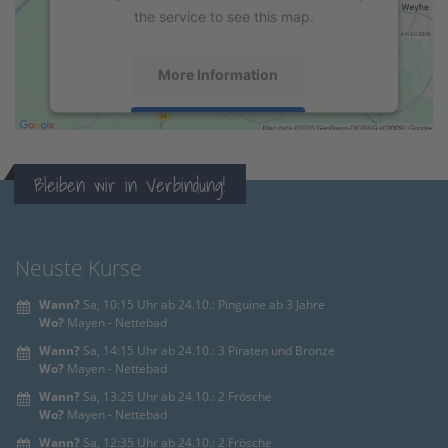
the service to see this map.
More Information
Accept
powered by
Usercentrics Consent
Bleiben wir in Verbindung!
Management Platform
&
eRecht24
Neuste Kurse
Wann?
Sa, 10:15 Uhr ab 24.10.: Pinguine ab 3 Jahre
Wo?
Mayen - Nettebad
Wann?
Sa, 14:15 Uhr ab 24.10.: 3 Piraten und Bronze
Wo?
Mayen - Nettebad
Wann?
Sa, 13:25 Uhr ab 24.10.: 2 Frösche
Wo?
Mayen - Nettebad
Wann?
Sa, 12:35 Uhr ab 24.10.: 2 Frösche