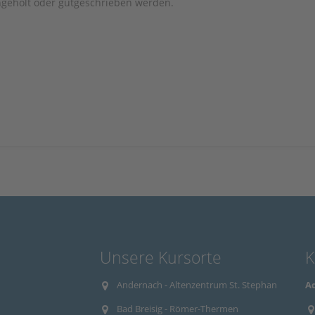
hgeholt oder gutgeschrieben werden.
Unsere Kursorte
K
Andernach - Altenzentrum St. Stephan
Aq
Bad Breisig - Römer-Thermen