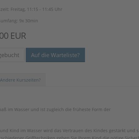
zeit: Freitag, 11:15 - 11:45 Uhr
sumfang: 9x 30min
,00 EUR
gebucht
Auf die Warteliste?
Andere Kurszeiten?
ß im Wasser und ist zugleich die früheste Form der
und Kind im Wasser wird das Vertrauen des Kindes gestärkt und 
erschiedener Grifftechniken geben Sie Ihrem Kind die nötige Sicher