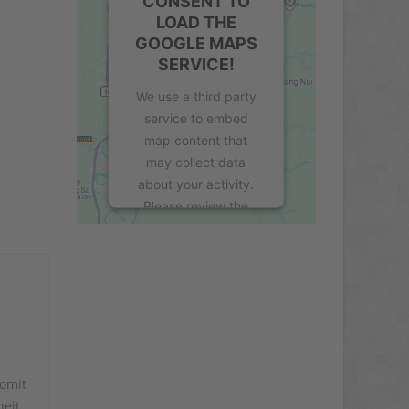
CONSENT TO
LOAD THE
GOOGLE MAPS
SERVICE!
We use a third party
service to embed
map content that
may collect data
about your activity.
Please review the
details and accept
the service to see this
map.
More Information
Accept
somit
heit
powered by