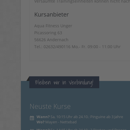
Versäumte Trainingseinheiten können nicht nac
Kursanbieter
Aqua Fitness Unger
Picassoring 63
56626 Andernach
Tel.: 02632/490116 Mo.- Fr. 09:00 - 11:00 Uhr
Bleiben wir in Verbindung!
Neuste Kurse
Wann?
Sa, 10:15 Uhr ab 24.10.: Pinguine ab 3 Jahre
Wo?
Mayen - Nettebad