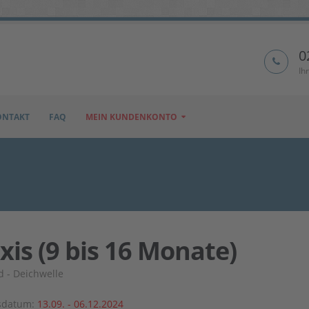
0
Ih
ONTAKT
FAQ
MEIN KUNDENKONTO
is (9 bis 16 Monate)
 - Deichwelle
sdatum:
13.09. - 06.12.2024