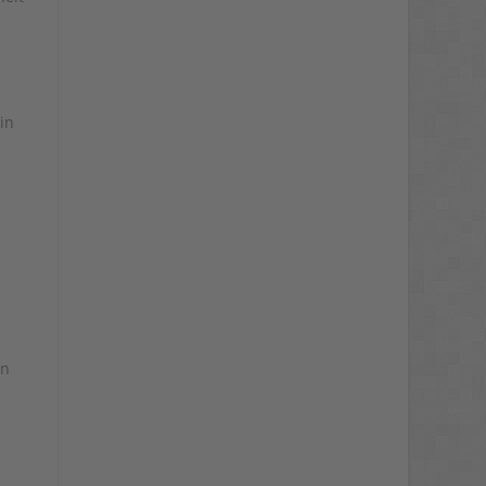
Usercentrics Consent
Management
Platform
&
eRecht24
in
en