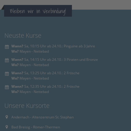
powered by
Usercentrics Consent
Bleiben wir in Verbindung!
Management Platform
&
eRecht24
Neuste Kurse
Wann?
Sa, 10:15 Uhr ab 24.10.: Pinguine ab 3 Jahre
Wo?
Mayen - Nettebad
Wann?
Sa, 14:15 Uhr ab 24.10.: 3 Piraten und Bronze
Wo?
Mayen - Nettebad
Wann?
Sa, 13:25 Uhr ab 24.10.: 2 Frösche
Wo?
Mayen - Nettebad
Wann?
Sa, 12:35 Uhr ab 24.10.: 2 Frösche
Wo?
Mayen - Nettebad
Unsere Kursorte
Andernach - Altenzentrum St. Stephan
Bad Breisig - Römer-Thermen