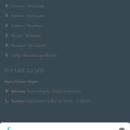
Cochem - Moselbad
Koblenz - Karthause
Koblenz - Moselbad
Mayen - Nettebad
Neuwied - Deichwelle
Saffig - Barmherzige Brüder
Kontakt zu uns
Aqua Fitness Unger
Adresse:
Picassoring 63, 56626 Andernach
Telefon:
02632/490116 Mo.- Fr. 09:00 - 11:00 Uhr