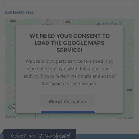
KARTENANSICHT
WE NEED YOUR CONSENT TO
LOAD THE GOOGLE MAPS
SERVICE!
We use a third party service to embed map
content that may collect data about your
activity. Please review the details and accept
the service to see this map.
More Information
Accept
powered by
Usercentrics Consent
Bleiben wir in Verbindung!
Management Platform
&
eRecht24