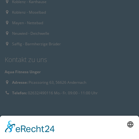
Koblenz - Karthause
Koblenz - Moselbad
Mayen - Nettebad
Neuwied - Deichwelle
Saffig - Barmherzige Brüder
Kontakt zu uns
Aqua Fitness Unger
Adresse:
Picassoring 63, 56626 Andernach
Telefon:
02632/490116 Mo.- Fr. 09:00 - 11:00 Uhr