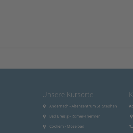
Unsere Kursorte
K
Andernach - Altenzentrum St. Stephan
Aq
Bad Breisig - Römer-Thermen
Cochem - Moselbad