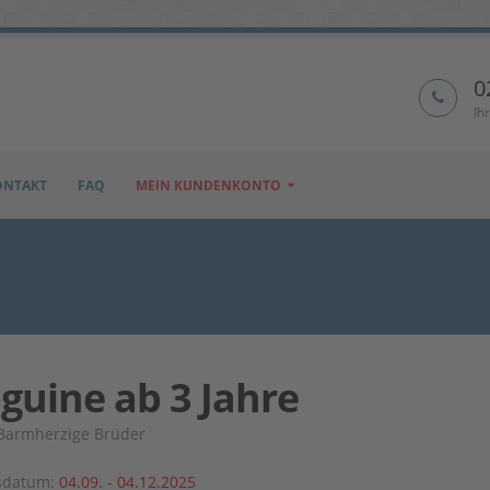
0
Ih
ONTAKT
FAQ
MEIN KUNDENKONTO
guine ab 3 Jahre
- Barmherzige Brüder
sdatum:
04.09. - 04.12.2025