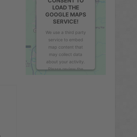
CONSENT TO
LOAD THE
GOOGLE MAPS
SERVICE!
We use a third party
service to embed
map content that
may collect data
about your activity.
Please review the
details and accept
the service to see this
map.
More Information
Accept
n
powered by