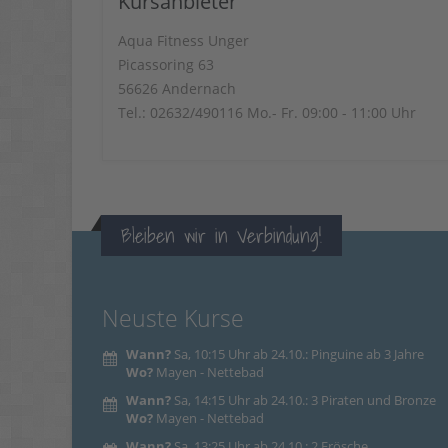
Kursanbieter
Aqua Fitness Unger
Picassoring 63
56626 Andernach
Tel.: 02632/490116 Mo.- Fr. 09:00 - 11:00 Uhr
Bleiben wir in Verbindung!
Neuste Kurse
Wann?
Sa, 10:15 Uhr ab 24.10.: Pinguine ab 3 Jahre
Wo?
Mayen - Nettebad
Wann?
Sa, 14:15 Uhr ab 24.10.: 3 Piraten und Bronze
Wo?
Mayen - Nettebad
Wann?
Sa, 13:25 Uhr ab 24.10.: 2 Frösche