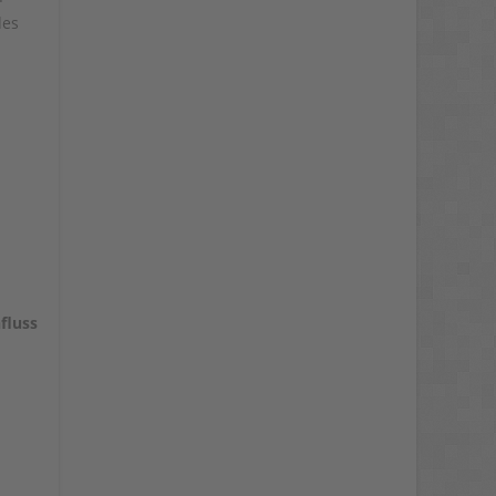
Usercentrics Consent
des
Management
Platform
&
eRecht24
fluss