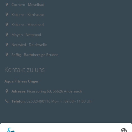
Cochem - Moselbad
Koblenz - Karthause
Koblenz - Moselbad
Mayen - Nettebad
Neuwied - Deichwelle
Saffig - Barmherzige Brüder
Kontakt zu uns
Aqua Fitness Unger
Adresse:
Picassoring 63, 56626 Andernach
Telefon:
02632/490116 Mo.- Fr. 09:00 - 11:00 Uhr