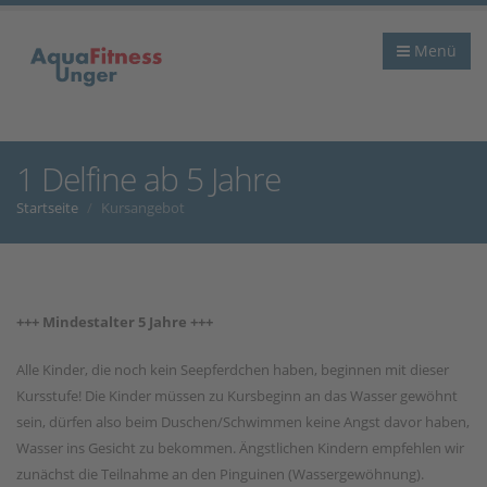
Menü
1 Delfine ab 5 Jahre
Startseite
Kursangebot
+++ Mindestalter 5 Jahre +++
Alle Kinder, die noch kein Seepferdchen haben, beginnen mit dieser
Kursstufe! Die Kinder müssen zu Kursbeginn an das Wasser gewöhnt
sein, dürfen also beim Duschen/Schwimmen keine Angst davor haben,
Wasser ins Gesicht zu bekommen. Ängstlichen Kindern empfehlen wir
zunächst die Teilnahme an den Pinguinen (Wassergewöhnung).