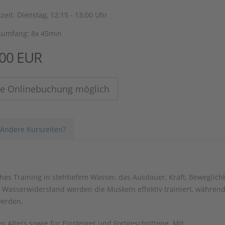
zeit: Dienstag, 12:15 - 13:00 Uhr
sumfang: 8x 45min
,00 EUR
ne Onlinebuchung möglich
Andere Kurszeiten?
es Training in stehtiefem Wasser, das Ausdauer, Kraft, Beweglichk
 Wasserwiderstand werden die Muskeln effektiv trainiert, währen
werden.
 Alters sowie für Einsteiger und Fortgeschrittene. Mit