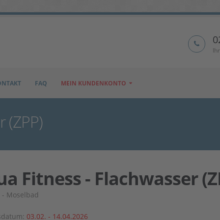
0
Ih
ONTAKT
FAQ
MEIN KUNDENKONTO
r (ZPP)
a Fitness - Flachwasser (Z
 - Moselbad
sdatum:
03.02. - 14.04.2026