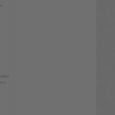
Usercentrics Consent
as
Management
Platform
&
eRecht24
sodass
dern