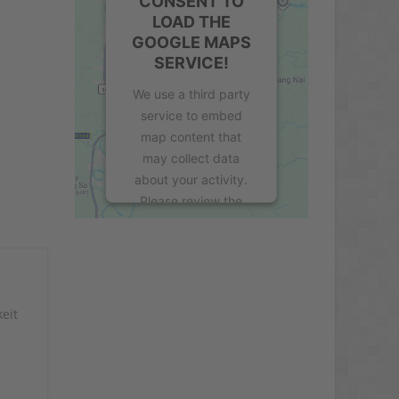
CONSENT TO
LOAD THE
GOOGLE MAPS
SERVICE!
We use a third party
service to embed
map content that
may collect data
about your activity.
Please review the
details and accept
the service to see this
map.
eit
More Information
d
Accept
powered by